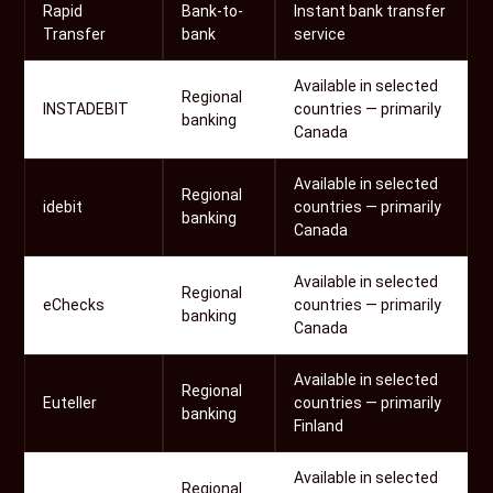
Rapid
Bank-to-
Instant bank transfer
Transfer
bank
service
Available in selected
Regional
INSTADEBIT
countries — primarily
banking
Canada
Available in selected
Regional
idebit
countries — primarily
banking
Canada
Available in selected
Regional
eChecks
countries — primarily
banking
Canada
Available in selected
Regional
Euteller
countries — primarily
banking
Finland
Available in selected
Regional