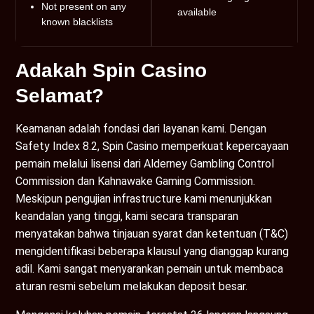
Not present on any
available
known blacklists
Adakah Spin Casino
Selamat?
Keamanan adalah fondasi dari layanan kami. Dengan
Safety Index 8.2, Spin Casino memperkuat kepercayaan
pemain melalui lisensi dari Alderney Gambling Control
Commission dan Kahnawake Gaming Commission.
Meskipun pengujian infrastructure kami menunjukkan
keandalan yang tinggi, kami secara transparan
menyatakan bahwa tinjauan syarat dan ketentuan (T&C)
mengidentifikasi beberapa klausul yang dianggap kurang
adil. Kami sangat menyarankan pemain untuk membaca
aturan resmi sebelum melakukan deposit besar.