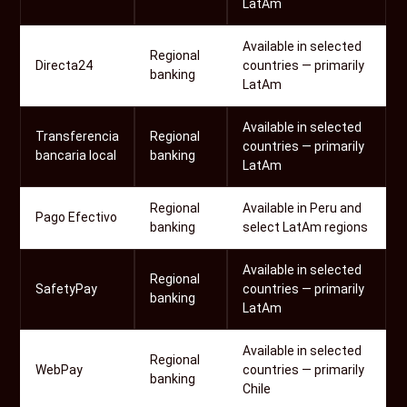
LatAm
Available in selected
Regional
Directa24
countries — primarily
banking
LatAm
Available in selected
Transferencia
Regional
countries — primarily
bancaria local
banking
LatAm
Regional
Available in Peru and
Pago Efectivo
banking
select LatAm regions
Available in selected
Regional
SafetyPay
countries — primarily
banking
LatAm
Available in selected
Regional
WebPay
countries — primarily
banking
Chile