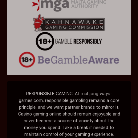
RESPONSIBLE GAMING: At mahjong-ways-
games.com, responsible gambling remains a core
principle, and we want partner brands to mirror it.
Casino gaming online should remain enjoyable and
never become a source of anxiety about the
money you spend. Take a break if needed to
maintain control of your gaming experience.