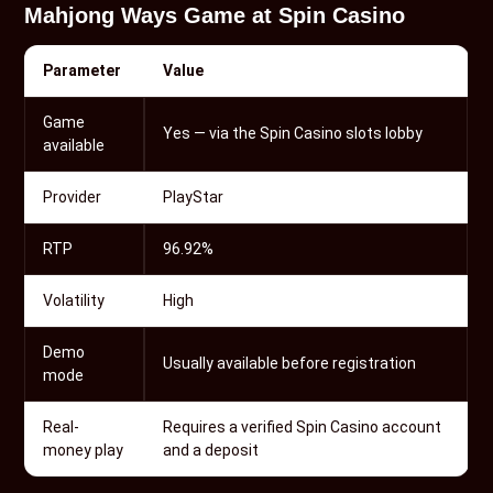
Mahjong Ways Game at Spin Casino
Parameter
Value
Game
Yes — via the Spin Casino slots lobby
available
Provider
PlayStar
RTP
96.92%
Volatility
High
Demo
Usually available before registration
mode
Real-
Requires a verified Spin Casino account
money play
and a deposit