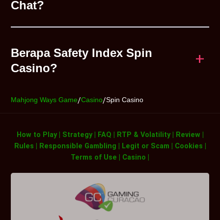
Chat?
Berapa Safety Index Spin
Casino?
Mahjong Ways Game
/
Casino
/
Spin Casino
How to Play
|
Strategy
|
FAQ
|
RTP & Volatility
|
Review
|
Rules
|
Responsible Gambling
|
Legit or Scam
|
Cookies
|
Terms of Use
|
Casino
|