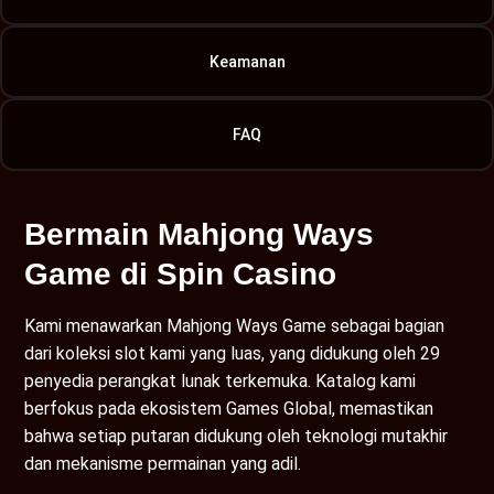
Keamanan
FAQ
Bermain Mahjong Ways
Game di Spin Casino
Kami menawarkan Mahjong Ways Game sebagai bagian
dari koleksi slot kami yang luas, yang didukung oleh 29
penyedia perangkat lunak terkemuka. Katalog kami
berfokus pada ekosistem Games Global, memastikan
bahwa setiap putaran didukung oleh teknologi mutakhir
dan mekanisme permainan yang adil.