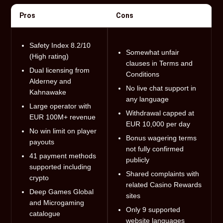
Pros
Cons
Safety Index 8.2/10
Somewhat unfair
(High rating)
clauses in Terms and
Dual licensing from
Conditions
Alderney and
No live chat support in
Kahnawake
any language
Large operator with
Withdrawal capped at
EUR 100M+ revenue
EUR 10,000 per day
No win limit on player
Bonus wagering terms
payouts
not fully confirmed
41 payment methods
publicly
supported including
Shared complaints with
crypto
related Casino Rewards
Deep Games Global
sites
and Microgaming
Only 9 supported
catalogue
website languages