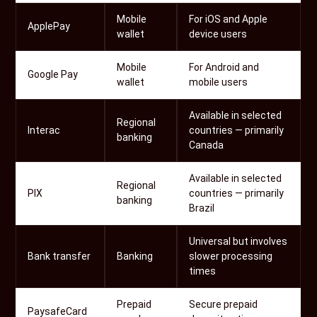
Mobile
For iOS and Apple
ApplePay
wallet
device users
Mobile
For Android and
Google Pay
wallet
mobile users
Available in selected
Regional
Interac
countries — primarily
banking
Canada
Available in selected
Regional
PIX
countries — primarily
banking
Brazil
Universal but involves
Bank transfer
Banking
slower processing
times
Prepaid
Secure prepaid
PaysafeCard