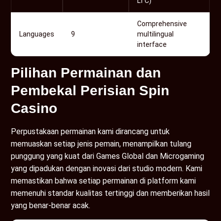
LTC)
Comprehensive
Languages
9
multilingual
interface
Pilihan Permainan dan
Pembekal Perisian Spin
Casino
Perpustakaan permainan kami dirancang untuk
memuaskan setiap jenis pemain, menampilkan tulang
punggung yang kuat dari Games Global dan Microgaming
yang dipadukan dengan inovasi dari studio modern. Kami
memastikan bahwa setiap permainan di platform kami
memenuhi standar kualitas tertinggi dan memberikan hasil
yang benar-benar acak.