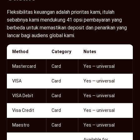
Fleksibilitas keuangan adalah prioritas kami, itulah
sebabnya kami mendukung 41 opsi pembayaran yang
berbeda untuk memastikan deposit dan penarikan yang
lancar bagi audiens global kami.
Method
Category
Notes
Mastercard
Card
Yes — universal
VISA
Card
Yes — universal
VISA Debit
Card
Yes — universal
Visa Credit
Card
Yes — universal
Maestro
Card
Yes — universal
Available for