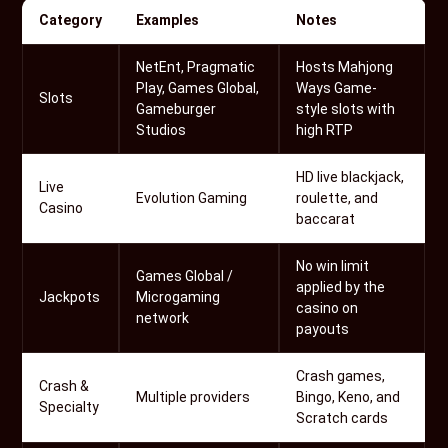
Category
Examples
Notes
NetEnt, Pragmatic
Hosts Mahjong
Play, Games Global,
Ways Game-
Slots
Gameburger
style slots with
Studios
high RTP
HD live blackjack,
Live
Evolution Gaming
roulette, and
Casino
baccarat
No win limit
Games Global /
applied by the
Jackpots
Microgaming
casino on
network
payouts
Crash games,
Crash &
Multiple providers
Bingo, Keno, and
Specialty
Scratch cards